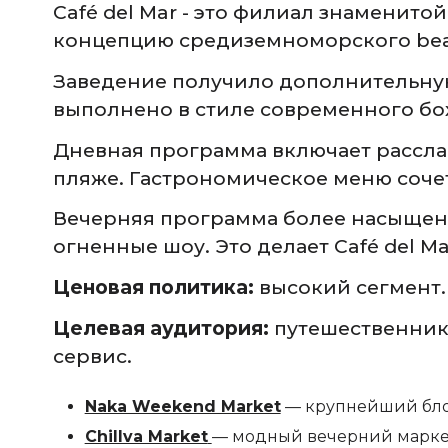
Café del Mar - это филиал знаменито
концепцию средиземноморского beac
Заведение получило дополнительную
выполнено в стиле современного бо
Дневная программа включает расслаб
пляже. Гастрономическое меню соче
Вечерняя программа более насыщенн
огненные шоу. Это делает Café del 
Ценовая политика:
высокий сегмент. 
Целевая аудитория:
путешественники
сервис.
Naka Weekend Market
— крупнейший бло
Chillva Market
— модный вечерний маркет