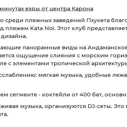
5 минутах езды от центра Карона
сто среди пляжных заведений Пхукета бла
пляжем Kata Noi. Этот клуб представляе
дизайна.
тывающие панорамные виды на Андаманско
дается ощущение слияния с морским гори
е с элементами тропической архитектур
сслаблению: мягкая музыка, удобные лежа
м сегменте - коктейли от 400 бат, основн
 живая музыка, организуются DJ-сеты. Эт
та.