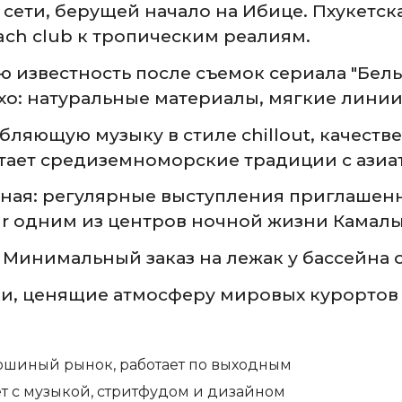
й сети, берущей начало на Ибице. Пхукетс
h club к тропическим реалиям.
 известность после съемок сериала "Белы
хо: натуральные материалы, мягкие линии
ляющую музыку в стиле chillout, качеств
тает средиземноморские традиции с азиа
ая: регулярные выступления приглашенн
Mar одним из центров ночной жизни Камалы
Минимальный заказ на лежак у бассейна о
, ценящие атмосферу мировых курортов 
шиный рынок, работает по выходным
 с музыкой, стритфудом и дизайном