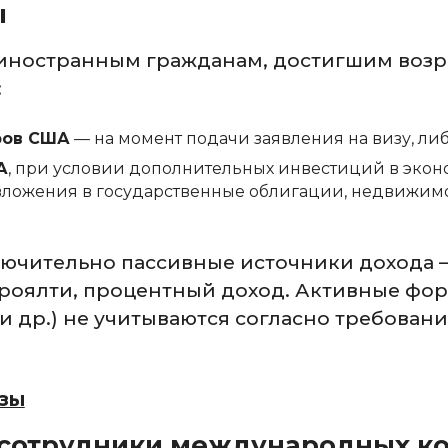
ы
 иностранным гражданам, достигшим возра
:
ров США
— на момент подачи заявления на визу, ли
А
, при условии дополнительных инвестиций в экон
ложения в государственные облигации, недвижим
лючительно пассивные источники дохода 
роялти, процентный доход. Активные форм
 др.) не учитываются согласно требовани
изы
 сотрудники международных к