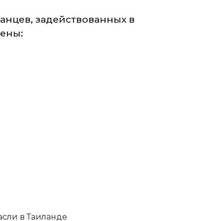
анцев, задействованных в
оены:
асли в Таиланде