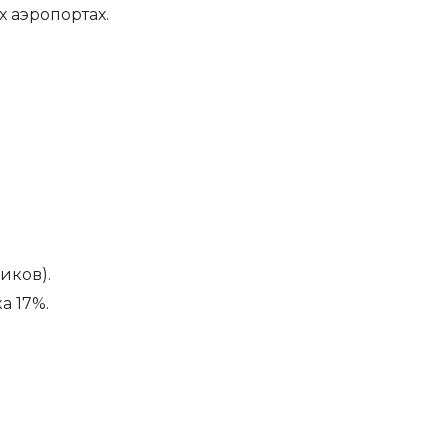
 аэропортах.
иков).
а 17%.