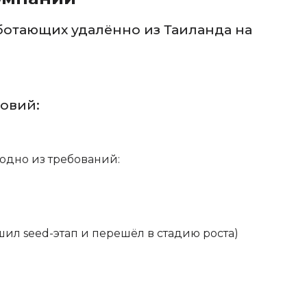
ботающих удалённо из Таиланда на
овий:
одно из требований:
ил seed-этап и перешёл в стадию роста)