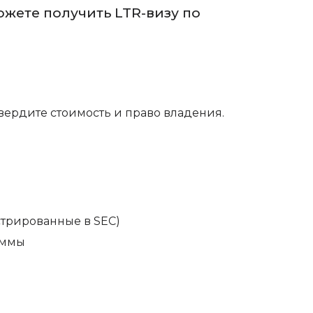
ожете получить LTR-визу по
твердите стоимость и право владения.
стрированные в SEC)
аммы