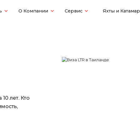
ь
О Компании
Сервис
Яхты и Катама
10 лет. Кто
имость,