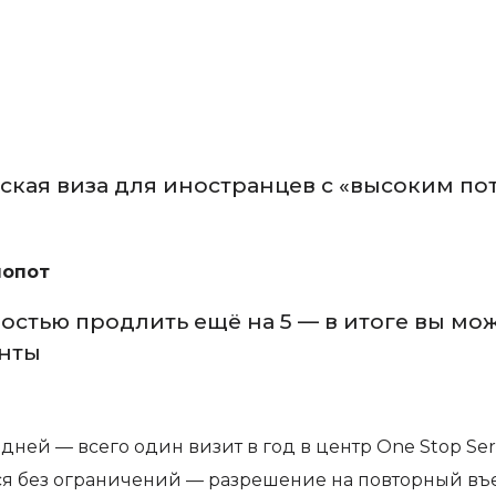
тская виза для иностранцев с «высоким пот
лопот
остью продлить ещё на 5 — в итоге вы може
нты
ней — всего один визит в год в центр One Stop Serv
ся без ограничений — разрешение на повторный въе