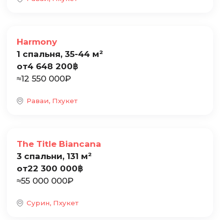
Продажа
Harmony
1 спальня, 35-44 м²
от
4 648 200
฿
≈
12 550 000
₽
Раваи, Пхукет
Продажа
The Title Biancana
3 спальни, 131 м²
от
22 300 000
฿
≈
55 000 000
₽
Сурин, Пхукет