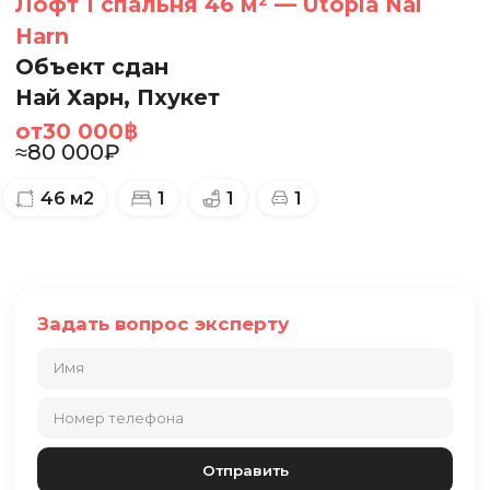
Лофт 1 спальня 46 м² — Utopia Nai
Harn
Объект сдан
Най Харн, Пхукет
от
30 000
฿
≈
80 000
₽
46
м2
1
1
1
Задать вопрос эксперту