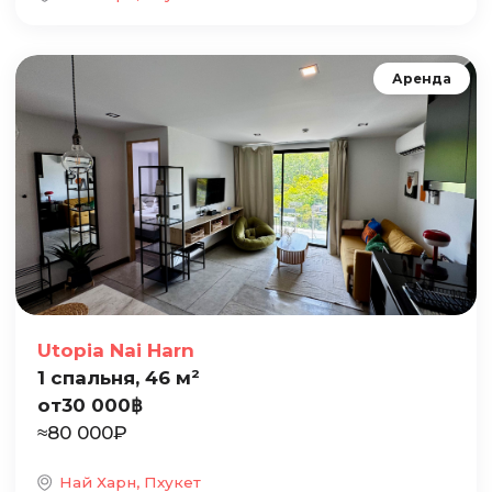
Аренда
Utopia Nai Harn
1 спальня, 46 м²
от
30 000
฿
≈
80 000
₽
Най Харн, Пхукет