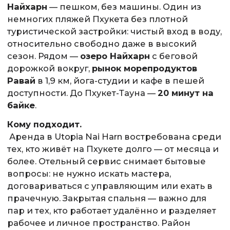
Найхарн
— пешком, без машины. Один из
немногих пляжей Пхукета без плотной
туристической застройки: чистый вход в воду,
относительно свободно даже в высокий
сезон. Рядом —
озеро Найхарн
с беговой
дорожкой вокруг,
рынок морепродуктов
Равай
в 1,9 км, йога-студии и кафе в пешей
доступности. До Пхукет-Тауна —
20 минут на
байке
.
Кому подходит.
Аренда в Utopia Nai Harn востребована среди
тех, кто живёт на Пхукете долго — от месяца и
более. Отельный сервис снимает бытовые
вопросы: не нужно искать мастера,
договариваться с управляющим или ехать в
прачечную. Закрытая спальня — важно для
пар и тех, кто работает удалённо и разделяет
рабочее и личное пространство. Район