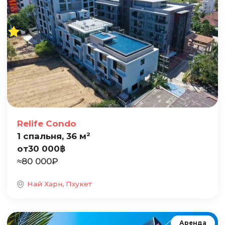
Relife Condo
1 спальня, 36 м²
от
30 000
฿
≈
80 000
₽
Най Харн, Пхукет
Аренда