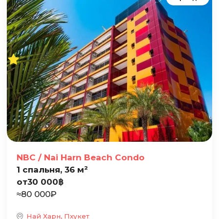
NBC / Nai Harn Beach Condo
1 спальня, 36 м²
от
30 000
฿
≈
80 000
₽
Най Харн, Пхукет