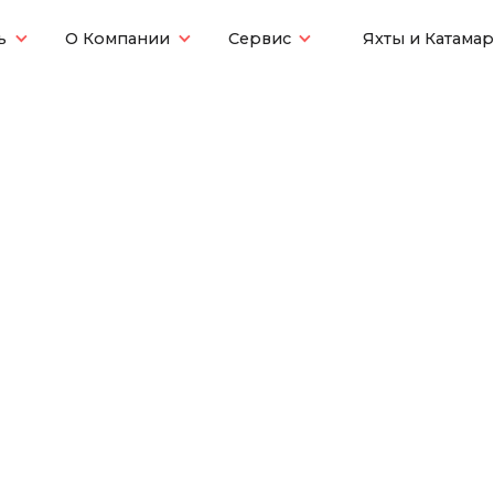
ь
О Компании
Сервис
Яхты и Катама