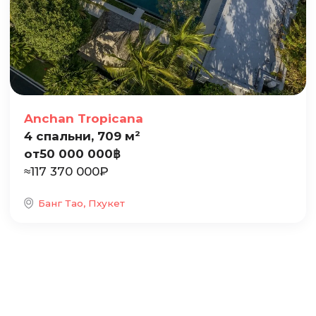
Anchan Tropicana
4 спальни, 709 м²
от
50 000 000
฿
≈
117 370 000
₽
Банг Тао, Пхукет