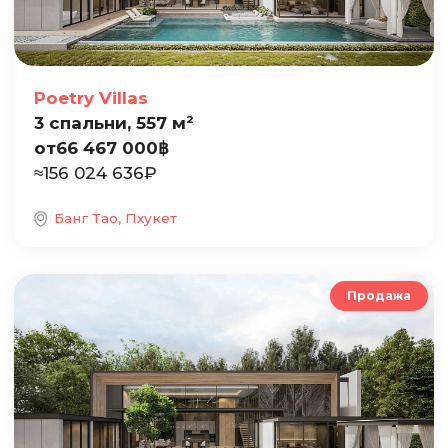
Poetry Villas
3 спальни, 557 м²
от
66 467 000
฿
≈
156 024 636
₽
Банг Тао, Пхукет
Продажа