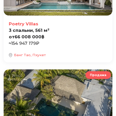
Poetry Villas
3 спальни, 561 м²
от
66 008 000
฿
≈
154 947 179
₽
Банг Тао, Пхукет
Продажа