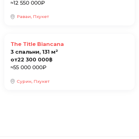
≈
12 550 000
₽
Раваи, Пхукет
Продажа
The Title Biancana
3 спальни, 131 м²
от
22 300 000
฿
≈
55 000 000
₽
Сурин, Пхукет