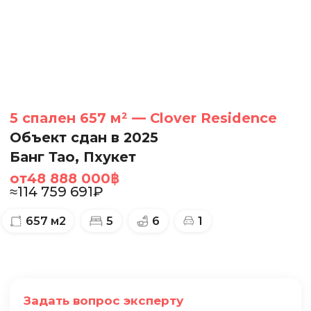
5 спален 657 м² — Clover Residence
Объект сдан в 2025
Банг Тао, Пхукет
от
48 888 000
฿
≈
114 759 691
₽
657
м2
5
6
1
Задать вопрос эксперту