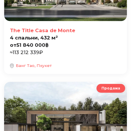
The Title Casa de Monte
4 спальни, 432 м²
от
51 840 000
฿
≈
113 212 339
₽
Банг Тао, Пхукет
Продажа