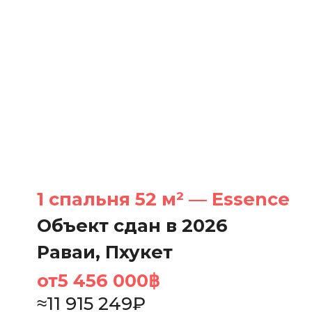
1 спальня 52 м² — Essence
Объект сдан в 2026
Раваи, Пхукет
от
5 456 000
฿
≈
11 915 249
₽