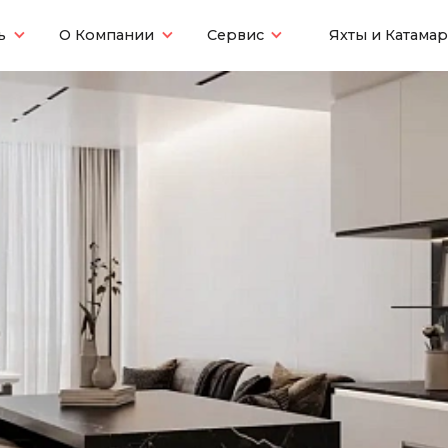
ь
О Компании
Сервис
Яхты и Катама