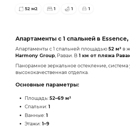
52
м2
1
1
1
Апартаменты с 1 спальней в Essence,
Апартаменты с 1 спальней площадью
52 м²
в 
Harmony Group
, Раваи. В
1 км от пляжа Рава
Панорамное зеркальное остекление, система 
высококачественная отделка.
Основные параметры:
Площадь:
52–69 м²
Спальни:
1
Ванные:
1
Этажи:
1–9