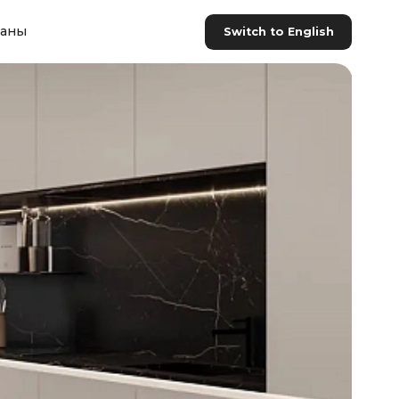
раны
Switch to English