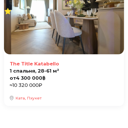
The Title Katabello
1 спальня, 28-61 м²
от
4 300 000
฿
≈
10 320 000
₽
Ката, Пхукет