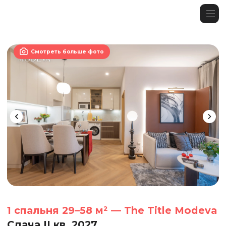

Смотреть больше фото
1 спальня 29–58 м² — The Title Modeva
Сдача II кв. 2027