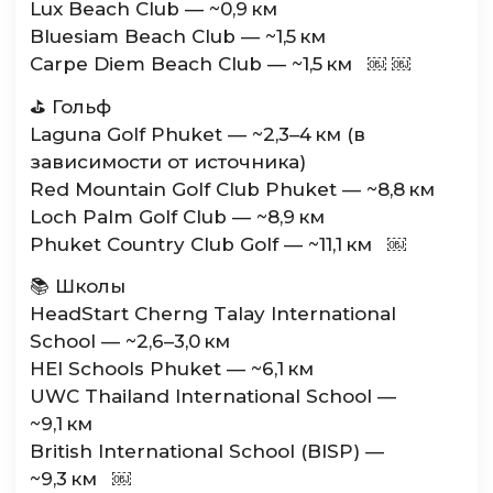
Lux Beach Club — ~0,9 км
Bluesiam Beach Club — ~1,5 км
Carpe Diem Beach Club — ~1,5 км ￼ ￼
⛳️ Гольф
Laguna Golf Phuket — ~2,3–4 км (в
зависимости от источника)
Red Mountain Golf Club Phuket — ~8,8 км
Loch Palm Golf Club — ~8,9 км
Phuket Country Club Golf — ~11,1 км ￼
📚 Школы
HeadStart Cherng Talay International
School — ~2,6–3,0 км
HEI Schools Phuket — ~6,1 км
UWC Thailand International School —
~9,1 км
British International School (BISP) —
~9,3 км ￼