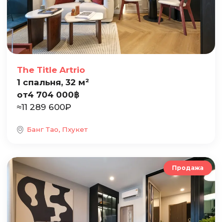
The Title Artrio
1 спальня, 32 м²
от
4 704 000
฿
≈
11 289 600
₽
Банг Тао, Пхукет
Продажа