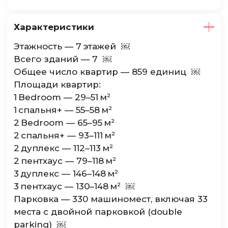
Характеристики
Этажность — 7 этажей ￼
Всего зданий — 7 ￼
Общее число квартир — 859 единиц ￼
Площади квартир:
1 Bedroom — 29–51 м²
1 спальня+ — 55–58 м²
2 Bedroom — 65–95 м²
2 спальня+ — 93–111 м²
2 дуплекс — 112–113 м²
2 пентхаус — 79–118 м²
3 дуплекс — 146–148 м²
3 пентхаус — 130–148 м² ￼
Парковка — 330 машиномест, включая 33
места с двойной парковкой (double
parking) ￼