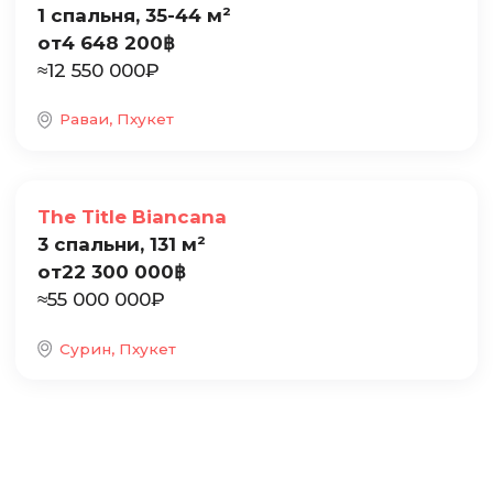
1 спальня, 35-44 м²
от
4 648 200
฿
≈
12 550 000
₽
Раваи, Пхукет
Продажа
The Title Biancana
3 спальни, 131 м²
от
22 300 000
฿
≈
55 000 000
₽
Сурин, Пхукет