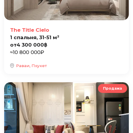
The Title Cielo
1 спальня, 31-51 м²
от
4 300 000
฿
≈
10 800 000
₽
Раваи, Пхукет
Продажа