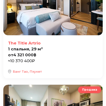
The Title Artrio
1 спальня, 29 м²
от
4 321 000
฿
≈
10 370 400
₽
Банг Тао, Пхукет
Продажа