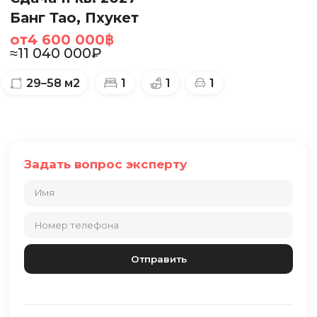
Банг Тао, Пхукет
от
4 600 000
฿
≈
11 040 000
₽
29–58
м2
1
1
1
Задать вопрос эксперту