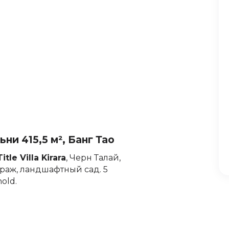
льни 415,5 м², Банг Тао
itle Villa Kirara
, Черн Талай,
араж, ландшафтный сад. 5
old.