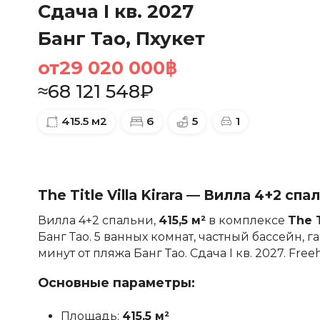
Сдача I кв. 2027
Банг Тао, Пхукет
от
29 020 000
฿
≈
68 121 548
₽
415.5
м2
6
5
1
The Title Villa Kirara — Вилла 4+2 спа
Вилла 4+2 спальни,
415,5 м²
в комплексе
The T
Банг Тао. 5 ванных комнат, частный бассейн, г
минут от пляжа Банг Тао. Сдача I кв. 2027. Freeh
Основные параметры:
Площадь:
415,5 м²