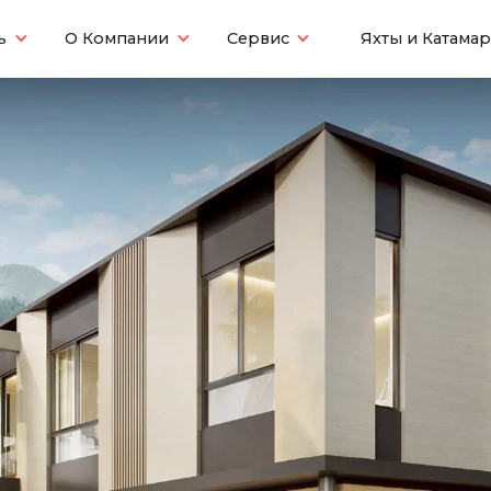
ь
О Компании
Сервис
Яхты и Катама