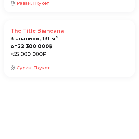
Раваи, Пхукет
Продажа
The Title Biancana
3 спальни, 131 м²
от
22 300 000
฿
≈
55 000 000
₽
Сурин, Пхукет