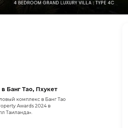
в Банг Тао, Пхукет
овый комплекс в Банг Тао
Property Awards 2024 в
л Таиланда».