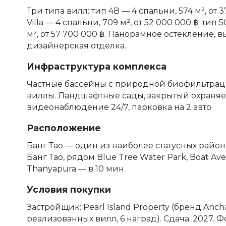
Три типа вилл: тип 4B — 4 спальни, 574 м², от 3
Villa — 4 спальни, 709 м², от 52 000 000 ฿; тип 5
м², от 57 700 000 ฿. Панорамное остекление, 
дизайнерская отделка.
Инфраструктура комплекса
Частные бассейны с природной биофильтраци
виллы. Ландшафтные сады, закрытый охраня
видеонаблюдение 24/7, парковка на 2 авто.
Расположение
Банг Тао — один из наиболее статусных районо
Банг Тао, рядом Blue Tree Water Park, Boat Av
Thanyapura — в 10 мин.
Условия покупки
Застройщик: Pearl Island Property (бренд Ancha
реализованных вилл, 6 наград). Сдача: 2027. 