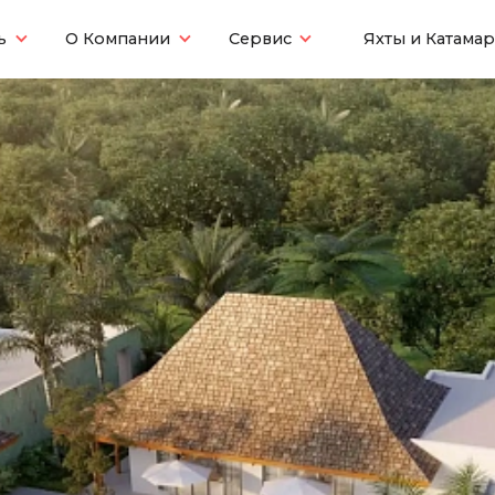
ь
О Компании
Сервис
Яхты и Катама