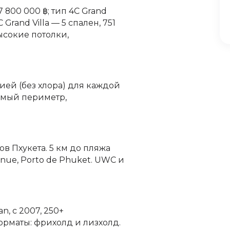
7 800 000 ฿; тип 4C Grand
C Grand Villa — 5 спален, 751
высокие потолки,
ей (без хлора) для каждой
емый периметр,
в Пхукета. 5 км до пляжа
enue, Porto de Phuket. UWC и
n, с 2007, 250+
Форматы: фрихолд и лизхолд.