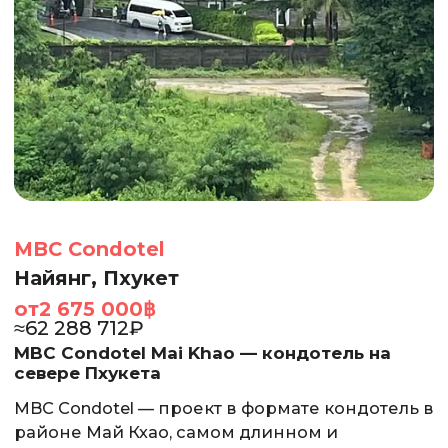
MBC Condotel
Найянг, Пхукет
от
2 675 000
฿
≈
62 288 712
₽
MBC Condotel Mai Khao — кондотель на
севере Пхукета
MBC Condotel — проект в формате кондотель в
районе Май Кхао, самом длинном и