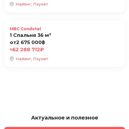
Найянг, Пхукет
Продажа
MBC Condotel
1 Спальня 36 м²
от
2 675 000
฿
≈
62 288 712
₽
Найянг, Пхукет
Актуальное и полезное