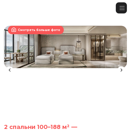

Смотреть больше фото
2 спальни 100–188 м² —