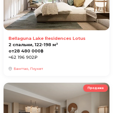
Bellaguna Lake Residences Lotus
2 спальни, 122-198 м²
от
28 480 000
฿
≈
62 196 902
₽
Бангтао, Пхукет
Продажа