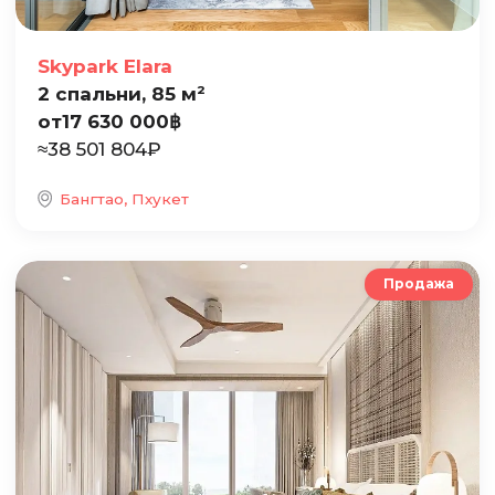
Skypark Elara
2 спальни, 85 м²
от
17 630 000
฿
≈
38 501 804
₽
Бангтао, Пхукет
Продажа