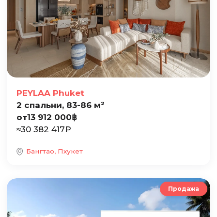
PEYLAA Phuket
2 спальни, 83-86 м²
от
13 912 000
฿
≈
30 382 417
₽
Бангтао, Пхукет
Продажа