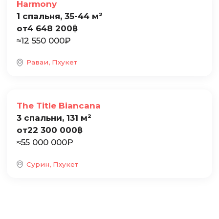
Harmony
1 спальня, 35-44 м²
от
4 648 200
฿
≈
12 550 000
₽
Раваи, Пхукет
Продажа
The Title Biancana
3 спальни, 131 м²
от
22 300 000
฿
≈
55 000 000
₽
Сурин, Пхукет