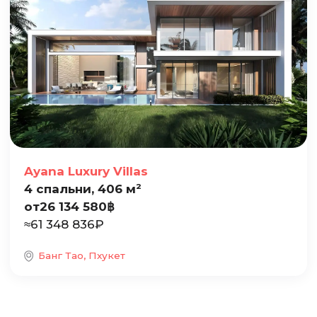
Ayana Luxury Villas
4 спальни, 406 м²
от
26 134 580
฿
≈
61 348 836
₽
Банг Тао, Пхукет