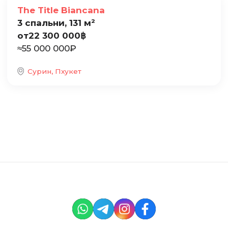
Продажа
The Title Biancana
3 спальни, 131 м²
от
22 300 000
฿
≈
55 000 000
₽
Сурин, Пхукет