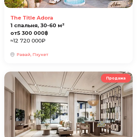
The Title Adora
1 спальня, 30-60 м²
от
5 300 000
฿
≈
12 720 000
₽
Равай, Пхукет
Продажа