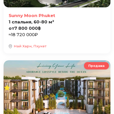
Sunny Moon Phuket
1 спальня, 60-80 м²
от
7 800 000
฿
≈
18 720 000
₽
Най Харн, Пхукет
Продажа