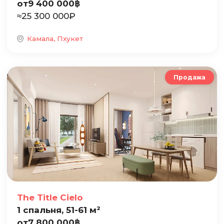
от
9 400 000
฿
≈
25 300 000
₽
Камала, Пхукет
Продажа
The Title Cielo
1 спальня, 51-61 м²
от
7 800 000
฿