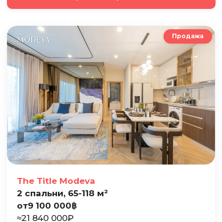
Продажа
The Title Modeva
2 спальни, 65-118 м²
от
9 100 000
฿
≈
21 840 000
₽