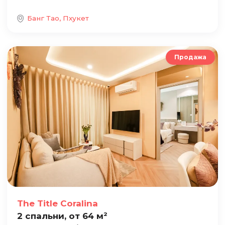
Банг Тао, Пхукет
Продажа
The Title Coralina
2 спальни, от 64 м²