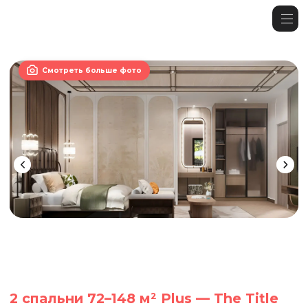

Смотреть больше фото
2 спальни 72–148 м² Plus — The Title