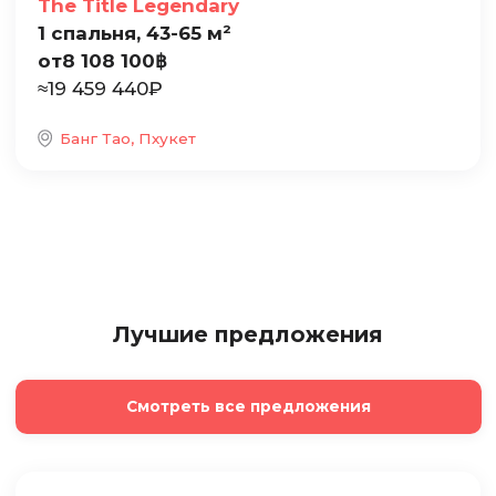
The Title Legendary
1 спальня, 43-65 м²
от
8 108 100
฿
≈
19 459 440
₽
Банг Тао, Пхукет
Лучшие предложения
Смотреть все предложения
Продажа