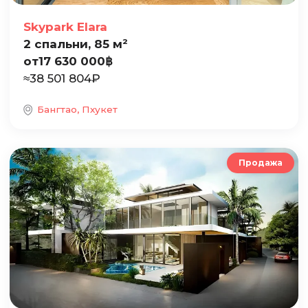
Skypark Elara
2 спальни, 85 м²
от
17 630 000
฿
≈
38 501 804
₽
Бангтао, Пхукет
Продажа