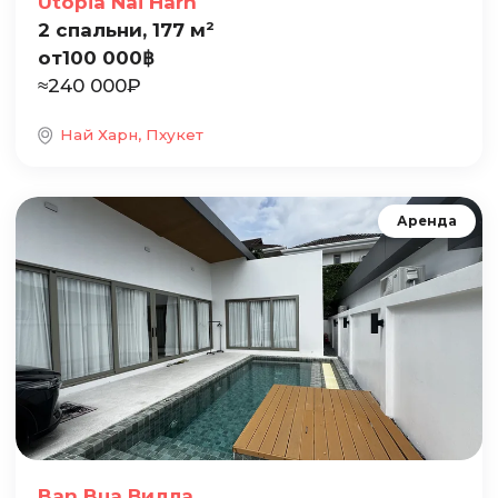
Utopia Nai Harn
2 спальни, 177 м²
от
100 000
฿
≈
240 000
₽
Най Харн, Пхукет
Аренда
Ban Bua Вилла