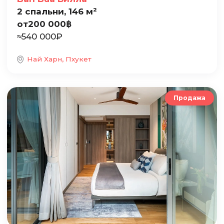
2 спальни, 146 м²
от
200 000
฿
≈
540 000
₽
Най Харн, Пхукет
Продажа