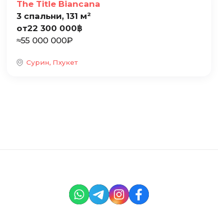
The Title Biancana
3 спальни, 131 м²
от
22 300 000
฿
≈
55 000 000
₽
Сурин, Пхукет