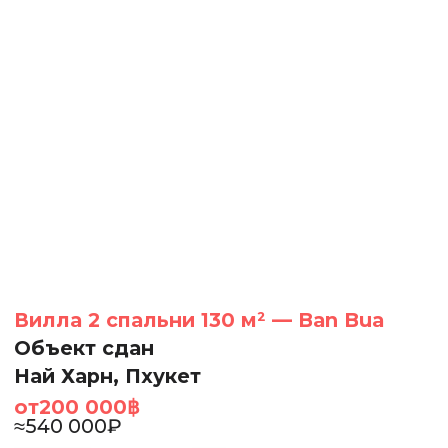
Вилла 2 спальни 130 м² — Ban Bua
Объект сдан
Най Харн, Пхукет
от
200 000
฿
≈
540 000
₽