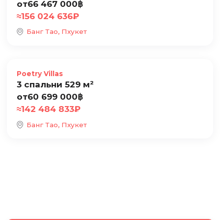
от
66 467 000
฿
≈
156 024 636
₽
Банг Тао, Пхукет
Продажа
Poetry Villas
3 спальни 529 м²
от
60 699 000
฿
≈
142 484 833
₽
Банг Тао, Пхукет