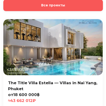
Все проекты
The Title Villa Estella — Villas in Nai Yang,
Phuket
от
18 600 000
฿
≈
43 662 012
₽