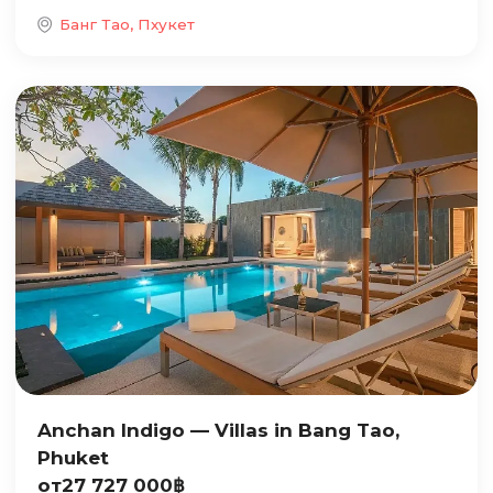
Банг Тао, Пхукет
Anchan Indigo — Villas in Bang Tao,
Phuket
от
27 727 000
฿