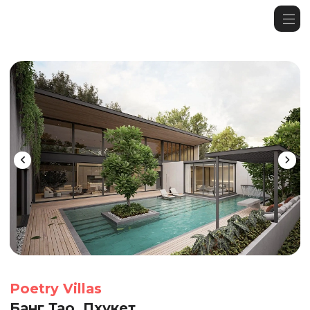
Poetry Villas
Банг Тао, Пхукет