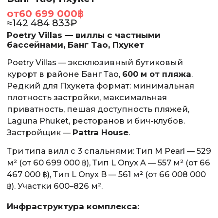
от
60 699 000
฿
≈
142 484 833
₽
Poetry Villas — виллы с частными
бассейнами, Банг Тао, Пхукет
Poetry Villas — эксклюзивный бутиковый
курорт в районе Банг Тао,
600 м от пляжа
.
Редкий для Пхукета формат: минимальная
плотность застройки, максимальная
приватность, пешая доступность пляжей,
Laguna Phuket, ресторанов и бич-клубов.
Застройщик —
Pattra House
.
Три типа вилл с 3 спальнями: Тип M Pearl — 529
м² (от 60 699 000 ฿), Тип L Onyx A — 557 м² (от 66
467 000 ฿), Тип L Onyx B — 561 м² (от 66 008 000
฿). Участки 600–826 м².
Инфраструктура комплекса: