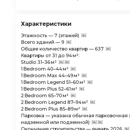
Характеристики
Этажность — 7 (этажей) ￼
Всего зданий — 9 ￼
Общее количество квартир — 637 ￼
Квартиры от 31 до 94 м²:
Studio 31–36 м² ￼ ￼
1 Bedroom 40–44 м² ￼
1 Bedroom Max 44–49 м² ￼
1 Bedroom Legend 51–60 м² ￼
1 Bedroom Plus 52–61 м² ￼
2 Bedroom 65–70 м² ￼
2 Bedroom Legend 87–94 м² ￼
2 Bedroom Plus 85–89 м² ￼
Парковка — указана обычная парковочная 
надземной или подземной) ￼ ￼
Окончание строительства — январь 2026 ￼