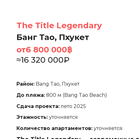
The Title Legendary
Банг Тао, Пхукет
от
6 800 000
฿
≈
16 320 000
₽
Район:
Bang Tao, Пхукет
До пляжа:
800 м (Bang Tao Beach)
Сдача проекта:
лето 2025
Этажность:
уточняется
Количество апартаментов:
уточняется