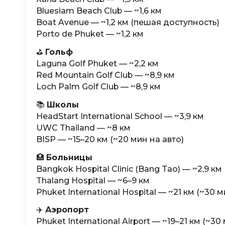
Bluesiam Beach Club — ~1,6 км
Boat Avenue — ~1,2 км (пешая доступность)
Porto de Phuket — ~1,2 км
⛳️
Гольф
Laguna Golf Phuket — ~2,2 км
Red Mountain Golf Club — ~8,9 км
Loch Palm Golf Club — ~8,9 км
📚
Школы
HeadStart International School — ~3,9 км
UWC Thailand — ~8 км
BISP — ~15–20 км (~20 мин на авто)
🏥
Больницы
Bangkok Hospital Clinic (Bang Tao) — ~2,9 км
Thalang Hospital — ~6–9 км
Phuket International Hospital — ~21 км (~30 м
✈️
Аэропорт
Phuket International Airport — ~19–21 км (~30