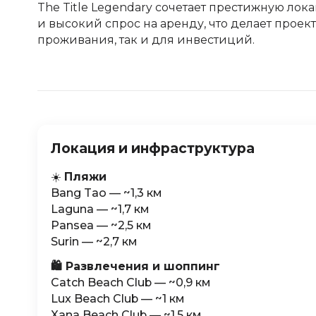
The Title Legendary сочетает престижную лок
и высокий спрос на аренду, что делает проек
проживания, так и для инвестиций.
Локация и инфраструктура
☀️
Пляжи
Bang Tao — ~1,3 км
Laguna — ~1,7 км
Pansea — ~2,5 км
Surin — ~2,7 км
🛍️ Развлечения и шоппинг
Catch Beach Club — ~0,9 км
Lux Beach Club — ~1 км
Xana Beach Club — ~1,5 км