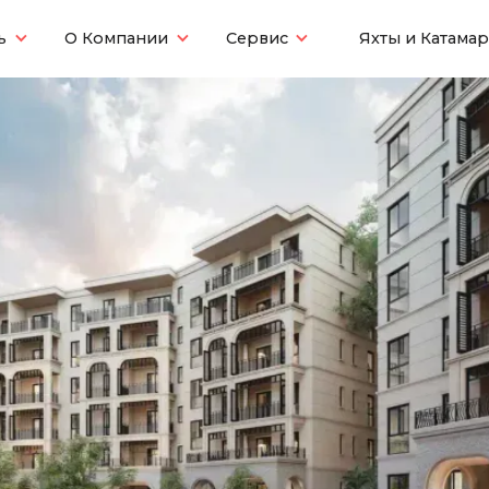
ь
О Компании
Сервис
Яхты и Катама