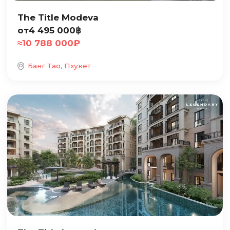
The Title Modeva
от
4 495 000
฿
≈
10 788 000
₽
Банг Тао, Пхукет