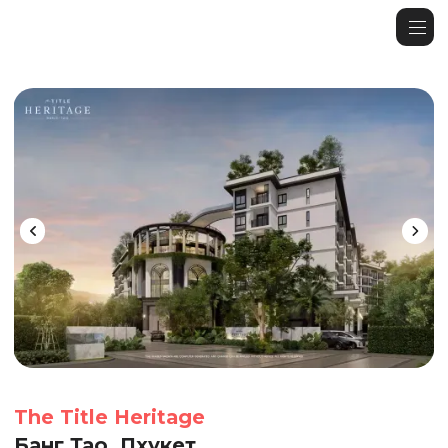
The Title Heritage
Банг Тао, Пхукет