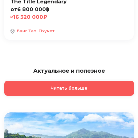
The Title Legendary
от
6 800 000
฿
≈
16 320 000
₽
Банг Тао, Пхукет
Актуальное и полезное
Читать больше