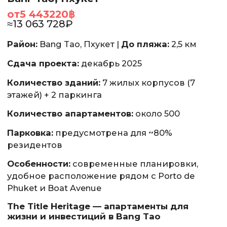
от
5 443220
฿
≈
13 063 728
₽
Район:
Bang Tao, Пхукет |
До пляжа:
2,5 км
Сдача проекта:
декабрь 2025
Количество зданий:
7 жилых корпусов (7
этажей) + 2 паркинга
Количество апартаментов:
около 500
Парковка:
предусмотрена для ~80%
резидентов
Особенности:
современные планировки,
удобное расположение рядом с Porto de
Phuket и Boat Avenue
The Title Heritage — апартаменты для
жизни и инвестиций в Bang Tao