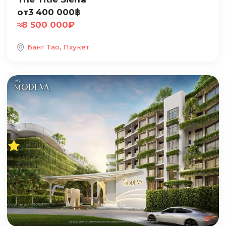
от
3 400 000
฿
≈
8 500 000
₽
Банг Тао, Пхукет