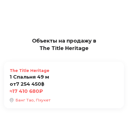
Объекты на продажу в
The Title Heritage
Продажа
The Title Heritage
1 Спальня 49 м
от
7 254 450
฿
≈
17 410 680
₽
Банг Тао, Пхукет