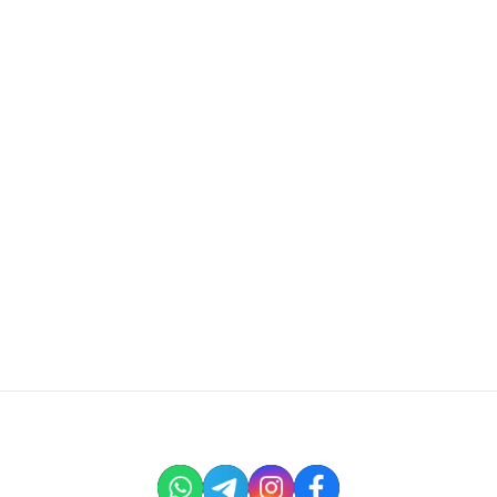
For Sale
от
7 800 000
฿
≈
$
241 000
Rawai, Phuket
For Sale
от
7 800 000
฿
≈
$
241 000
Rawai, Phuket
Вперёд